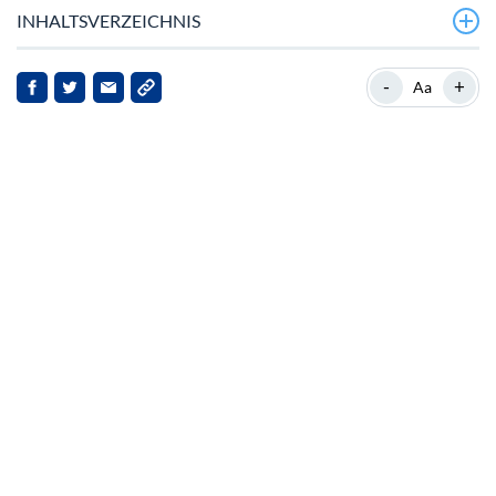
INHALTSVERZEICHNIS
Aktuelle Marktposition von Shiba Inu
-
+
Aa
Aufkommende Konkurrenten und Marktdynamik
Technische Analyse und Marktstimmung
Entwicklung und technologische Fortschritte
Marktreaktionen und Zukunftsaussichten
Fazit