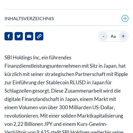
INHALTSVERZEICHNIS
Was bedeutet die Partnerschaft mit Ripple für SBI
-
+
Aa
Holdings?
Wie wird sich RLUSD auf den Stablecoin-Markt in Japan
SBI Holdings Inc, ein führendes
auswirken?
Finanzdienstleistungsunternehmen mit Sitz in Japan, hat
Welche finanziellen Auswirkungen hat dies für SBI
kürzlich mit seiner strategischen Partnerschaft mit Ripple
Holdings?
zur Einführung der Stablecoin RLUSD in Japan für
Schlagzeilen gesorgt. Diese Zusammenarbeit wird die
Was bedeutet dies für Stakeholder und Investoren?
digitale Finanzlandschaft in Japan, einem Markt mit
einem Volumen von über 300 Milliarden US-Dollar,
revolutionieren. Mit einer soliden Marktkapitalisierung
von 2,22 Billionen JPY und einem Kurs-Gewinn-
Verhältnis von 9,625 stellt SBI Holdings weiterhin seine