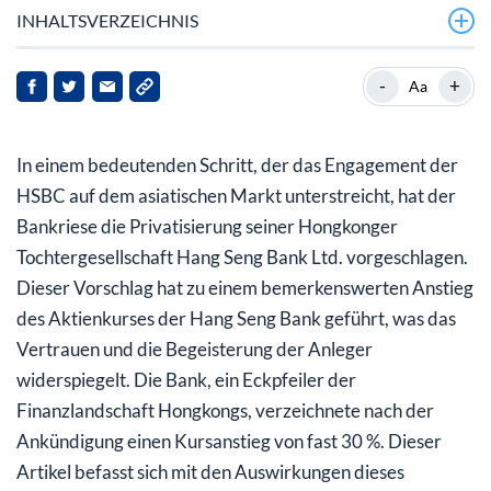
INHALTSVERZEICHNIS
Was beinhaltet der Privatisierungsvorschlag?
-
+
Aa
Wie hat der Markt auf den Vorschlag reagiert?
In einem bedeutenden Schritt, der das Engagement der
Welche finanziellen Auswirkungen hat die
Privatisierung?
HSBC auf dem asiatischen Markt unterstreicht, hat der
Bankriese die Privatisierung seiner Hongkonger
Ist die Aktie der Hang Seng Bank über- oder
Tochtergesellschaft Hang Seng Bank Ltd. vorgeschlagen.
unterbewertet?
Dieser Vorschlag hat zu einem bemerkenswerten Anstieg
Ausblick: Was sollten Stakeholder und Anleger
des Aktienkurses der Hang Seng Bank geführt, was das
beachten?
Vertrauen und die Begeisterung der Anleger
widerspiegelt. Die Bank, ein Eckpfeiler der
Finanzlandschaft Hongkongs, verzeichnete nach der
Ankündigung einen Kursanstieg von fast 30 %. Dieser
Artikel befasst sich mit den Auswirkungen dieses