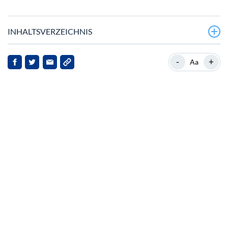
INHALTSVERZEICHNIS
Kürzliche Preisbewegungen
-
+
Aa
Hintergrund zu Polkadot
Markt-Kontext und Implikationen
Zukunftsaussichten