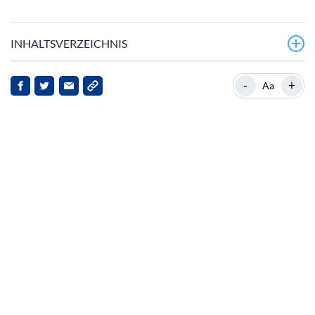
INHALTSVERZEICHNIS
Aktuelle finanzielle Lage von Pi Network
-
+
Aa
Neueste Entwicklungen und strategische Initiativen
Marktreaktionen und Ausblick
Auswirkungen für Stakeholder
Fazit