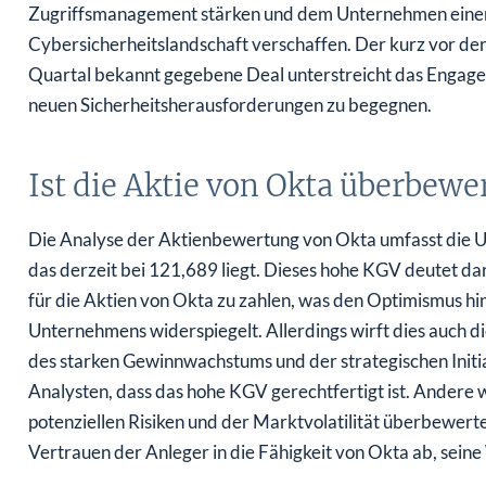
Zugriffsmanagement stärken und dem Unternehmen einen 
Cybersicherheitslandschaft verschaffen. Der kurz vor der
Quartal bekannt gegebene Deal unterstreicht das Engage
neuen Sicherheitsherausforderungen zu begegnen.
Ist die Aktie von Okta überbewe
Die Analyse der Aktienbewertung von Okta umfasst die 
das derzeit bei 121,689 liegt. Dieses hohe KGV deutet dara
für die Aktien von Okta zu zahlen, was den Optimismus hi
Unternehmens widerspiegelt. Allerdings wirft dies auch di
des starken Gewinnwachstums und der strategischen Init
Analysten, dass das hohe KGV gerechtfertigt ist. Andere 
potenziellen Risiken und der Marktvolatilität überbewert
Vertrauen der Anleger in die Fähigkeit von Okta ab, sei