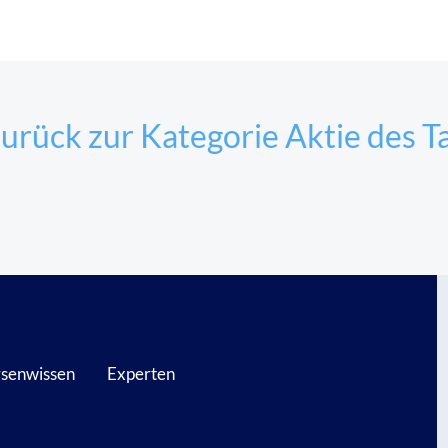
urück zur Kategorie Aktie des T
senwissen
Experten