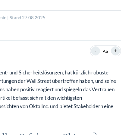
SHOP
SHOP
WEBINARE
WEBINARE
RATGEBER
RATGEBER
min | Stand 27.08.2025
SHOP
WEBINARE
RATGEBER
-
+
Aa
nt- und Sicherheitslösungen, hat kürzlich robuste
rtungen der Wall Street übertroffen haben, und seine
 haben positiv reagiert und spiegeln das Vertrauen
ikel befasst sich mit den wichtigsten
ssichten von Okta Inc. und bietet Stakeholdern eine