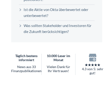
überhaupt?
Worauf Sie bei ETFs achten sollten
Ist die Aktie von Okta überbewertet oder
unterbewertet?
Was sollten Stakeholder und Investoren für
die Zukunft berücksichtigen?
Täglich bestens
10.000 Leser im
informiert
Monat
★★★★★
News aus 33
Vielen Dank für
4.3 von 5: sehr
Finanzpublikationen
Ihr Vertrauen!
gut!