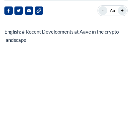
Aave’s aktuelle Position und Markteinfluss
-
+
Aa
Hintergrund zu Aave
English: # Recent Developments at Aave in the crypto
Aktuelle Nachrichten-Highlights
landscape
Auswirkungen auf Aave und die Beteiligten
Ausblick