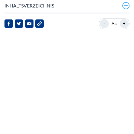
INHALTSVERZEICHNIS
Moneros jüngste Performance
-
+
Aa
Markt‑Kontext und Relevanz
Preisprognose und Markt‑Sentiment
Implikationen für Stakeholder
Ausblick