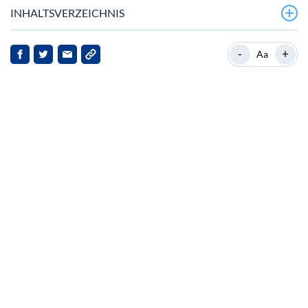
INHALTSVERZEICHNIS
Das steigende Interesse an Kryptowährungen
-
+
Aa
Markt-Kontext und Relevanz
Aktuelle Entwicklungen
Implikationen für die Interessengruppen
Ausblick