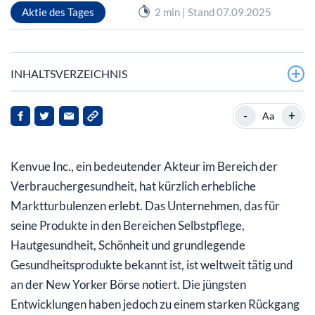
Aktie des Tages
2 min | Stand 07.09.2025
INHALTSVERZEICHNIS
Was hat den jüngsten Kursrückgang verursacht?
-
+
Aa
Wie hat der Markt auf die Kontroverse reagiert?
Kenvue Inc., ein bedeutender Akteur im Bereich der
Welche finanziellen Auswirkungen hat dies für Kenvue?
Verbrauchergesundheit, hat kürzlich erhebliche
Wie sieht die Zukunft für Kenvue aus?
Marktturbulenzen erlebt. Das Unternehmen, das für
seine Produkte in den Bereichen Selbstpflege,
Hautgesundheit, Schönheit und grundlegende
Gesundheitsprodukte bekannt ist, ist weltweit tätig und
an der New Yorker Börse notiert. Die jüngsten
Entwicklungen haben jedoch zu einem starken Rückgang