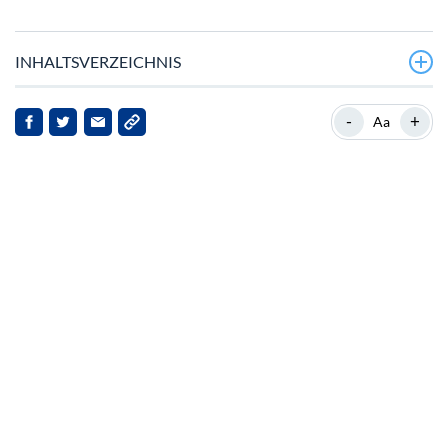
INHALTSVERZEICHNIS
Strategische Schritte von Hyperliquid
-
+
Aa
Marktreaktionen und strategische Partnerschaften
Implikationen für die Interessengruppen
Zukunftsaussichten