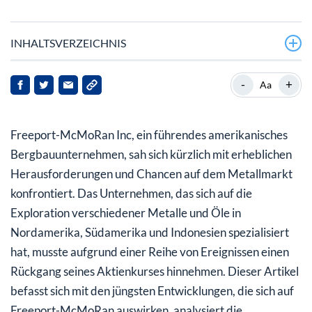
INHALTSVERZEICHNIS
Was ist in der Grasberg-Mine passiert?
-
+
Aa
Wie wird sich der globale Kupfermarkt auf Freeport-
McMoRan auswirken?
Freeport-McMoRan Inc, ein führendes amerikanisches
Welche allgemeinen Markttrends wirken sich auf
Bergbauunternehmen, sah sich kürzlich mit erheblichen
Freeport-McMoRan aus?
Herausforderungen und Chancen auf dem Metallmarkt
konfrontiert. Das Unternehmen, das sich auf die
Was sollten Stakeholder und Investoren jetzt tun?
Exploration verschiedener Metalle und Öle in
Nordamerika, Südamerika und Indonesien spezialisiert
hat, musste aufgrund einer Reihe von Ereignissen einen
Rückgang seines Aktienkurses hinnehmen. Dieser Artikel
befasst sich mit den jüngsten Entwicklungen, die sich auf
Freeport-McMoRan auswirken, analysiert die