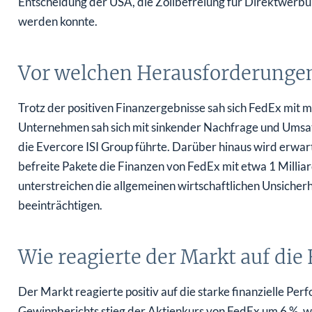
Entscheidung der USA, die Zollbefreiung für Direktwerb
werden konnte.
Vor welchen Herausforderunge
Trotz der positiven Finanzergebnisse sah sich FedEx mit
Unternehmen sah sich mit sinkender Nachfrage und Umsat
die Evercore ISI Group führte. Darüber hinaus wird erwar
befreite Pakete die Finanzen von FedEx mit etwa 1 Milli
unterstreichen die allgemeinen wirtschaftlichen Unsicherh
beeinträchtigen.
Wie reagierte der Markt auf di
Der Markt reagierte positiv auf die starke finanzielle P
Gewinnberichts stieg der Aktienkurs von FedEx um 6 %, wa