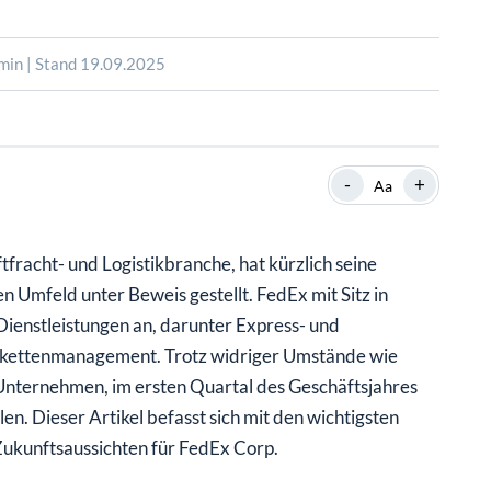
SHOP
SHOP
WEBINARE
WEBINARE
RATGEBER
RATGEBER
min | Stand 19.09.2025
SHOP
WEBINARE
RATGEBER
-
+
Aa
fracht- und Logistikbranche, hat kürzlich seine
n Umfeld unter Beweis gestellt. FedEx mit Sitz in
Dienstleistungen an, darunter Express- und
ferkettenmanagement. Trotz widriger Umstände wie
nternehmen, im ersten Quartal des Geschäftsjahres
en. Dieser Artikel befasst sich mit den wichtigsten
ukunftsaussichten für FedEx Corp.