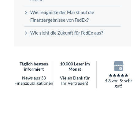
überhaupt?
Worauf Sie bei ETFs achten sollten
Wie reagierte der Markt auf die
Finanzergebnisse von FedEx?
Wie sieht die Zukunft für FedEx aus?
Täglich bestens
10.000 Leser im
informiert
Monat
★★★★★
News aus 33
Vielen Dank für
4.3 von 5: sehr
Finanzpublikationen
Ihr Vertrauen!
gut!