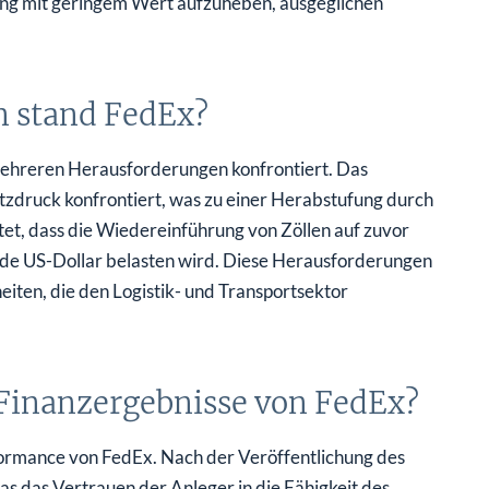
ung mit geringem Wert aufzuheben, ausgeglichen
n stand FedEx?
 mehreren Herausforderungen konfrontiert. Das
zdruck konfrontiert, was zu einer Herabstufung durch
tet, dass die Wiedereinführung von Zöllen auf zuvor
arde US-Dollar belasten wird. Diese Herausforderungen
eiten, die den Logistik- und Transportsektor
e Finanzergebnisse von FedEx?
erformance von FedEx. Nach der Veröffentlichung des
s das Vertrauen der Anleger in die Fähigkeit des