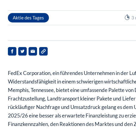
Aktie des Tages
3 
FedEx Corporation, ein führendes Unternehmen in der Luft
Widerstandsfähigkeit in einem schwierigen wirtschaftliche
Memphis, Tennessee, bietet eine umfassende Palette von 
Frachtzustellung, Landtransport kleiner Pakete und Lie
rückläufiger Nachfrage und Umsatzdruck gelang es dem U
2025/26 eine besser als erwartete Finanzleistung zu erziel
Finanzkennzahlen, den Reaktionen des Marktes und den Z