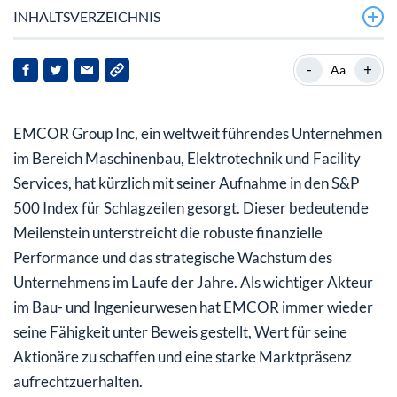
INHALTSVERZEICHNIS
Was bedeutet die Aufnahme von EMCOR in den S&P
-
+
Aa
500?
Wie hat die finanzielle Leistung von EMCOR zu dieser
EMCOR Group Inc, ein weltweit führendes Unternehmen
Errungenschaft beigetragen?
im Bereich Maschinenbau, Elektrotechnik und Facility
Was bedeutet das für Anleger?
Services, hat kürzlich mit seiner Aufnahme in den S&P
500 Index für Schlagzeilen gesorgt. Dieser bedeutende
Wie sieht die Zukunft für EMCOR aus?
Meilenstein unterstreicht die robuste finanzielle
Performance und das strategische Wachstum des
Unternehmens im Laufe der Jahre. Als wichtiger Akteur
im Bau- und Ingenieurwesen hat EMCOR immer wieder
seine Fähigkeit unter Beweis gestellt, Wert für seine
Aktionäre zu schaffen und eine starke Marktpräsenz
aufrechtzuerhalten.