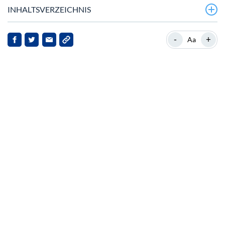
INHALTSVERZEICHNIS
Übersicht
-
+
Aa
Hintergrund
Entwicklungen auf regulatorischer Ebene
Marktreaktionen und Implikationen
Rechtliche Herausforderungen
Schlussfolgerung