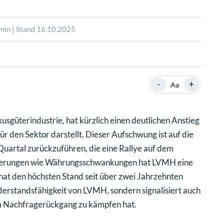
SHOP
SHOP
WEBINARE
WEBINARE
RATGEBER
RATGEBER
min | Stand 16.10.2025
SHOP
WEBINARE
RATGEBER
-
+
Aa
sgüterindustrie, hat kürzlich einen deutlichen Anstieg
r den Sektor darstellt. Dieser Aufschwung ist auf die
artal zurückzuführen, die eine Rallye auf dem
rderungen wie Währungsschwankungen hat LVMH eine
at den höchsten Stand seit über zwei Jahrzehnten
iderstandsfähigkeit von LVMH, sondern signalisiert auch
em Nachfragerückgang zu kämpfen hat.