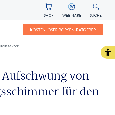
SHOP
WEBINARE
SUCHE
KOSTENLOSER BÖRSEN-RATGEBER
uxussektor
ASIEN
ZERTIFIKATE
ALTERNATIVE ENERGIEN
ngst vor
Nikkei
Knock-out-Zertifikate: Definition und
Erklärung
 Aufschwung von
Nintendo Aktie
r Depot
Faktorzertifikate – der neue Standard?
sschimmer für den
SHOP
WEBINARE
RATGEBER
SHOP
WEBINARE
RATGEBER