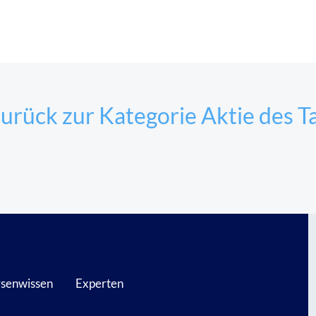
urück zur Kategorie Aktie des T
senwissen
Experten