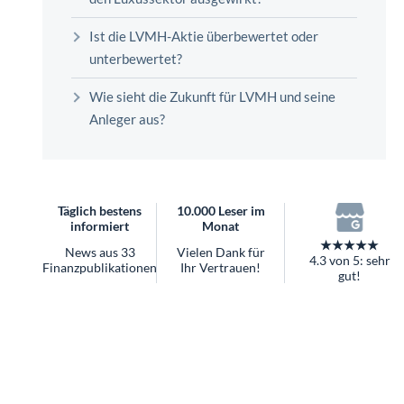
überhaupt?
Worauf Sie bei ETFs achten sollten
Ist die LVMH-Aktie überbewertet oder
unterbewertet?
Wie sieht die Zukunft für LVMH und seine
Anleger aus?
Täglich bestens
10.000 Leser im
informiert
Monat
★★★★★
News aus 33
Vielen Dank für
4.3 von 5: sehr
Finanzpublikationen
Ihr Vertrauen!
gut!