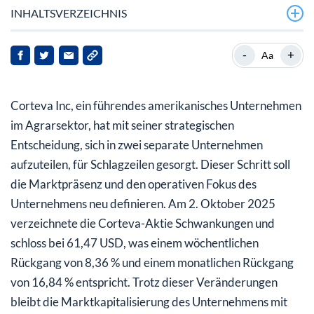
INHALTSVERZEICHNIS
Was bedeutet die Aufspaltung für die Zukunft von
-
+
Aa
Corteva?
Wie beurteilen Analysten die Aktie von Corteva?
Corteva Inc, ein führendes amerikanisches Unternehmen
Welche Auswirkungen hat die Aufspaltung auf die
im Agrarsektor, hat mit seiner strategischen
Marktposition von Corteva?
Entscheidung, sich in zwei separate Unternehmen
aufzuteilen, für Schlagzeilen gesorgt. Dieser Schritt soll
Was sollten Anleger für die Zukunft berücksichtigen?
die Marktpräsenz und den operativen Fokus des
Unternehmens neu definieren. Am 2. Oktober 2025
verzeichnete die Corteva-Aktie Schwankungen und
schloss bei 61,47 USD, was einem wöchentlichen
Rückgang von 8,36 % und einem monatlichen Rückgang
von 16,84 % entspricht. Trotz dieser Veränderungen
bleibt die Marktkapitalisierung des Unternehmens mit