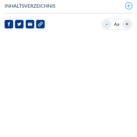
INHALTSVERZEICHNIS
Cardano bleibt stabil trotz Marktoptimismus
-
+
Aa
Hintergrund: Cardanos Marktposition
Nachrichten-Highlights
Auswirkungen für Stakeholder
Ausblick