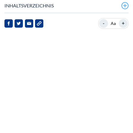
INHALTSVERZEICHNIS
BNBs jüngste Preisbewegungen
-
+
Aa
BNBs Performance in einem volatilen Markt
Marktreaktionen und Analystenperspektiven
Auswirkungen auf Stakeholder
Ausblick