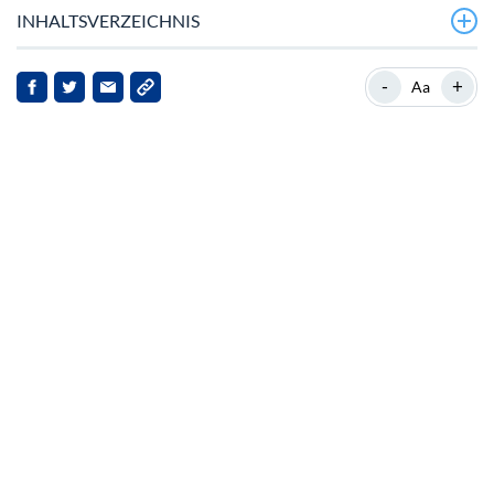
INHALTSVERZEICHNIS
Bitcoin erreicht neue Meilensteine
-
+
Aa
Marktkontext und Relevanz
Analysten‑Insights und Prognosen
Marktreaktionen und Implikationen
Ausblick