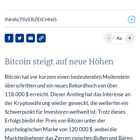
INHALTSVERZEICHNIS
Bitcoin steigt auf neue Höhen
-
+
Aa
Solo-Miner schlägt Gold
Bitcoin steigt auf neue Höhen
Institutioneller Einfluss und Marktdebatte
Bitcoin vs. MicroStrategy: Investment-Dilemma
Bitcoin hat vor kurzem einen bedeutenden Meilenstein
überschritten und ein neues Rekordhoch von über
Ausblick: Ein vielversprechender Horizont
118.000 $ erreicht. Dieser Anstieg hat das Interesse an
der Kryptowährung wieder geweckt, die weiterhin ein
Schwerpunkt für Investoren weltweit ist. Trotz dieses
Erfolgs bleibt der Preis von Bitcoin unter der
psychologischen Marke von 120.000 $, wobei die
Marktteilnehmer das Zerren zwischen Bullen und Bären