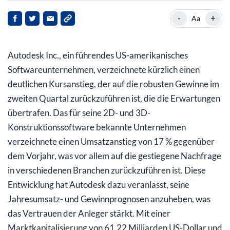
Was treibt den jüngsten Kursanstieg von Autodesk an?
-
+
Aa
Wie schneidet Autodesk im Vergleich zu den
allgemeinen Markttrends ab?
Autodesk Inc., ein führendes US-amerikanisches
Ist die Aktie von Autodesk überbewertet oder
Softwareunternehmen, verzeichnete kürzlich einen
unterbewertet?
deutlichen Kursanstieg, der auf die robusten Gewinne im
zweiten Quartal zurückzuführen ist, die die Erwartungen
Was sollten Anleger für die Zukunft berücksichtigen?
übertrafen. Das für seine 2D- und 3D-
Konstruktionssoftware bekannte Unternehmen
verzeichnete einen Umsatzanstieg von 17 % gegenüber
dem Vorjahr, was vor allem auf die gestiegene Nachfrage
in verschiedenen Branchen zurückzuführen ist. Diese
Entwicklung hat Autodesk dazu veranlasst, seine
Jahresumsatz- und Gewinnprognosen anzuheben, was
das Vertrauen der Anleger stärkt. Mit einer
Marktkapitalisierung von 61,22 Milliarden US-Dollar und