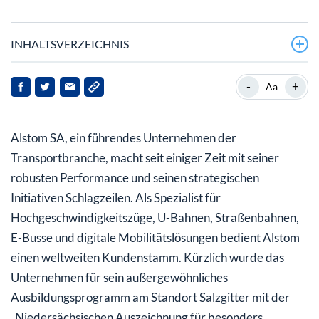
INHALTSVERZEICHNIS
Wie feiert Alstom das 200-jährige Jubiläum des ersten
-
+
Aa
Zuges?
Was sagen Analysten über die Alstom-Aktie?
Alstom SA, ein führendes Unternehmen der
Ist die Alstom-Aktie überbewertet oder unterbewertet?
Transportbranche, macht seit einiger Zeit mit seiner
robusten Performance und seinen strategischen
Initiativen Schlagzeilen. Als Spezialist für
Hochgeschwindigkeitszüge, U-Bahnen, Straßenbahnen,
E-Busse und digitale Mobilitätslösungen bedient Alstom
einen weltweiten Kundenstamm. Kürzlich wurde das
Unternehmen für sein außergewöhnliches
Ausbildungsprogramm am Standort Salzgitter mit der
„Niedersächsischen Auszeichnung für besonders