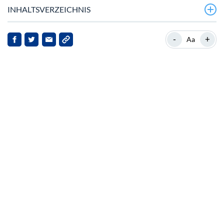
INHALTSVERZEICHNIS
Aaves bevorstehendes Q4 2025 Upgrade
-
+
Aa
Restrukturierung und strategische Reformen
Wirtschaftliche Herausforderungen und
vorgeschlagene Lösungen
Rekordhoch bei Einlagen und Marktvertrauen
Fokus auf Kernassets und Netzwerke
Implikationen und Ausblick
Fazit