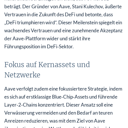
beträgt. Der Gründer von Aave, Stani Kulechov, äußerte
Vertrauen in die Zukunft des DeFi und betonte, dass
„DeFi triumphieren wird“. Dieser Meilenstein spiegelt ein
wachsendes Vertrauen und eine zunehmende Akzeptanz
der Aave‑Plattform wider und stärkt ihre
Führungsposition im DeFi‑Sektor.
Fokus auf Kernassets und
Netzwerke
Aave verfolgt zudem eine fokussiertere Strategie, indem
es sich auf erstklassige Blue‑Chip‑Assets und führende
Layer‑2‑Chains konzentriert. Dieser Ansatz soll eine
Verwässerung vermeiden und den Bedarf an teuren
Anreizen reduzieren, was mit dem Ziel von Aave