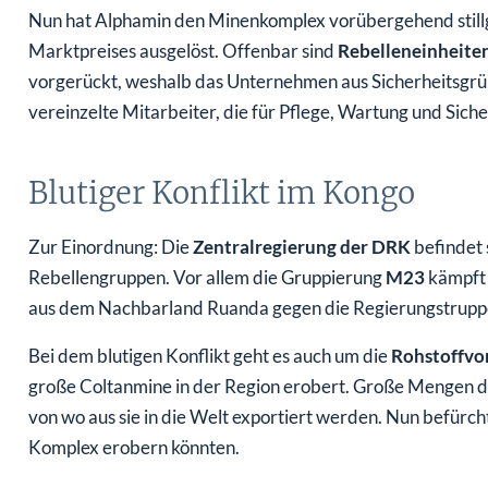
Nun hat Alphamin den Minenkomplex vorübergehend stillg
Marktpreises ausgelöst. Offenbar sind
Rebelleneinheite
vorgerückt, weshalb das Unternehmen aus Sicherheitsgrü
vereinzelte Mitarbeiter, die für Pflege, Wartung und Siche
Blutiger Konflikt im Kongo
Zur Einordnung: Die
Zentralregierung der DRK
befindet s
Rebellengruppen. Vor allem die Gruppierung
M23
kämpft 
aus dem Nachbarland Ruanda gegen die Regierungstrupp
Bei dem blutigen Konflikt geht es auch um die
Rohstoffvo
große Coltanmine in der Region erobert. Große Mengen di
von wo aus sie in die Welt exportiert werden. Nun befürch
Komplex erobern könnten.