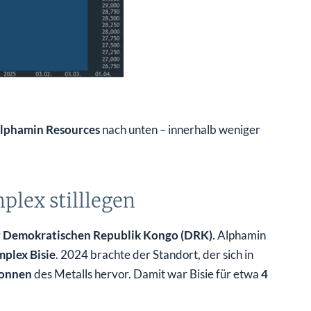
lphamin Resources
nach unten – innerhalb weniger
lex stilllegen
r
Demokratischen Republik Kongo (DRK)
. Alphamin
plex Bisie
. 2024 brachte der Standort, der sich in
Tonnen
des Metalls hervor. Damit war Bisie für etwa
4