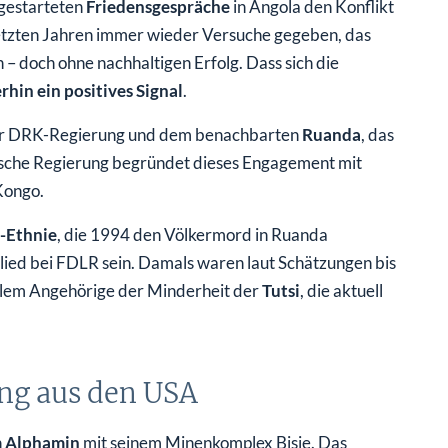
 gestarteten
Friedensgespräche
in Angola den Konflikt
 letzten Jahren immer wieder Versuche gegeben, das
– doch ohne nachhaltigen Erfolg. Dass sich die
hin ein positives Signal
.
der DRK-Regierung und dem benachbarten
Ruanda
, das
dische Regierung begründet dieses Engagement mit
Kongo.
-Ethnie
, die 1994 den Völkermord in Ruanda
glied bei FDLR sein. Damals waren laut Schätzungen bis
llem Angehörige der Minderheit der
Tutsi
, die aktuell
ung aus den USA
n
Alphamin
mit seinem Minenkomplex Bisie. Das