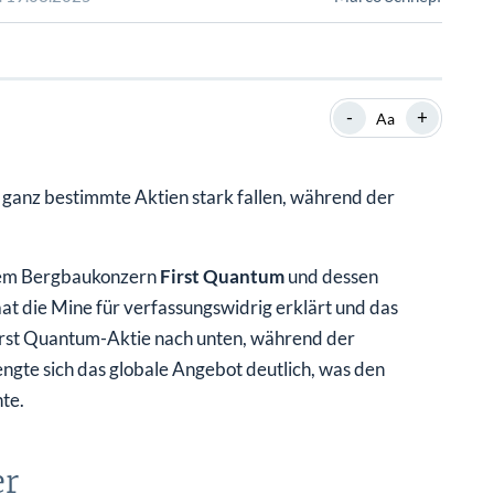
SHOP
SHOP
WEBINARE
WEBINARE
RATGEBER
RATGEBER
-
+
Aa
SHOP
WEBINARE
RATGEBER
 ganz bestimmte Aktien stark fallen, während der
 dem Bergbaukonzern
First Quantum
und dessen
at die Mine für verfassungswidrig erklärt und das
First Quantum-Aktie nach unten, während der
ngte sich das globale Angebot deutlich, was den
te.
er