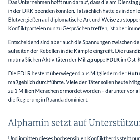
Das Unternehmen hofft nun darauf, dass die am Dienstag
in der DRK beenden könnten. Tatsächlich hatte es in den
Blutvergießen auf diplomatische Art und Weise zu stoppen 
Konfliktparteien nun zu Gesprächen treffen, ist aber
immer
Entscheidend sind aber auch die Spannungen zwischen 
aufseiten der Rebellen in die Kämpfe eingreift. Die ruan
mutmaßlichen Aktivitäten der Milizgruppe
FDLR
im Ost-
Die FDLR besteht überwiegend aus Mitgliedern der
Hutu
maßgeblich durchführte. Viele der Täter sollen heute Mit
zu 1 Million Menschen ermordet worden – darunter vor a
die Regierung in Ruanda dominiert.
Alphamin setzt auf Unterstütz
Und inmitten dieses hochsensiblen Konfliktherds steht nu