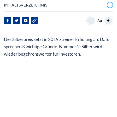
INHALTSVERZEICHNIS
Seit November läuft die Erholung im Silberpreis
-
+
Aa
Der Dollar ist 2019 des Silbers Freund
Der Silberpreis setzt in 2019 zu einer Erholung an. Dafür
2019: Schwacher Dollar….
sprechen 3 wichtige Gründe. Nummer 2: Silber wird
…geliebtes Silber, als kleiner Hafen der Sicherheit
wieder begehrenswerter für Investoren.