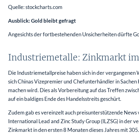
Quelle: stockcharts.com
Ausblick: Gold bleibt gefragt
Angesichts der fortbestehenden Unsicherheiten dürfte Gol
Industriemetalle: Zinkmarkt im
Die Industriemetallpreise haben sich in der vergangenen
sich Chinas Vizepremier und Chefunterhändler in Sachen 
machen wird. Dies als Vorbereitung auf das Treffen zwi
auf ein baldiges Ende des Handelsstreits geschürt.
Zudem gab es vereinzelt auch preisunterstützende News v
International Lead and Zinc Study Group (ILZSG) in der v
Zinkmarkt in den ersten 8 Monaten dieses Jahres mit 305