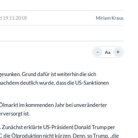
SHOP
SHOP
WEBINARE
WEBINARE
RATGEBER
RATGEBER
nd 19.11.2018
Miriam Kraus
SHOP
WEBINARE
RATGEBER
-
+
Aa
esunken. Grund dafür ist weiterhin die sich
achdem deutlich wurde, dass die US-Sanktionen
e Ölmarkt im kommenden Jahr bei unveränderter
versorgt ist.
A. Zunächst erklärte US-Präsident Donald Trump per
C die Ölproduktion nicht kürzen. Denn, so Trump, „die