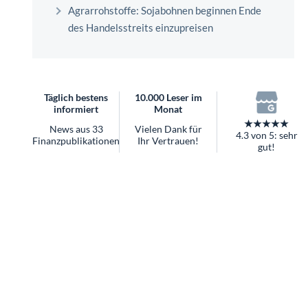
überhaupt?
Agrarrohstoffe: Sojabohnen beginnen Ende
Worauf Sie bei ETFs achten sollten
des Handelsstreits einzupreisen
Täglich bestens
10.000 Leser im
informiert
Monat
★★★★★
News aus 33
Vielen Dank für
4.3 von 5: sehr
Finanzpublikationen
Ihr Vertrauen!
gut!