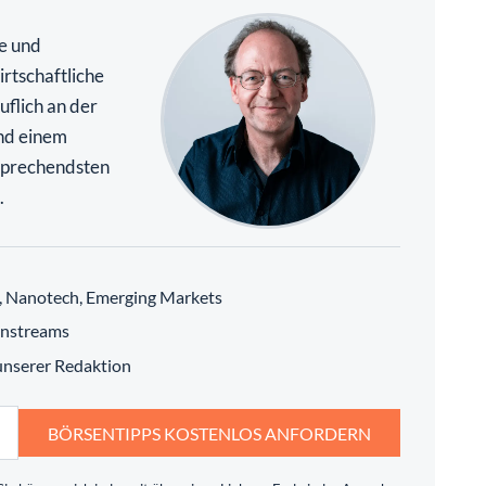
te und
rtschaftliche
uflich an der
nd einem
rsprechendsten
.
h, Nanotech, Emerging Markets
instreams
 unserer Redaktion
BÖRSENTIPPS KOSTENLOS ANFORDERN