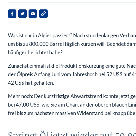
Was ist nur in Algier passiert? Nach stundenlangen Verhan
um bis zu 800.000 Barrel täglich kürzen will. Beendet dam
häufiger berichtet habe?
Zunächst einmal ist die Produktionskürzung eine gute Nachr
der Ölpreis Anfang Juni vom Jahreshoch bei 52 US$ auf 4
42 US$ hat gehalten.
Mehr noch: Der kurzfristige Abwärtstrend konnte jetzt g
bei 47,00 US$, wie Sie am Chart an der oberen blauen Lin
frei bis zum nächsten massiven Widerstand bei knapp über
Springt Öl jetzt wieder auf 50,0