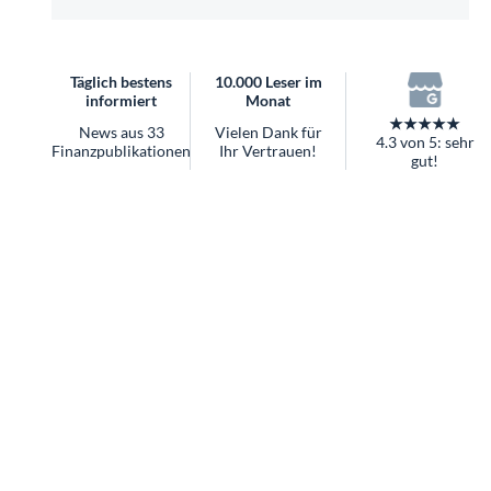
überhaupt?
Worauf Sie bei ETFs achten sollten
Täglich bestens
10.000 Leser im
informiert
Monat
★★★★★
News aus 33
Vielen Dank für
4.3 von 5: sehr
Finanzpublikationen
Ihr Vertrauen!
gut!