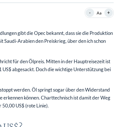
SHOP
SHOP
WEBINARE
WEBINARE
RATGEBER
RATGEBER
-
+
Aa
dlungen gibt die Opec bekannt, dass sie die Produktion
SHOP
WEBINARE
RATGEBER
it Saudi-Arabien den Preiskrieg, über den ich schon
icht für den Ölpreis. Mitten in der Hauptreisezeit ist
1 US$ abgesackt. Doch die wichtige Unterstützung bei
estoppt werden. Öl springt sogar über den Widerstand
ie erkennen können. Charttechnisch ist damit der Weg
 50,00 US$ (rote Linie).
0 US$?