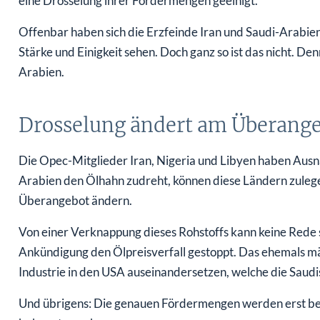
eine Drosselung ihrer Fördermengen geeinigt.
Offenbar haben sich die Erzfeinde Iran und Saudi-Arabie
Stärke und Einigkeit sehen. Doch ganz so ist das nicht. D
Arabien.
Drosselung ändert am Überangeb
Die Opec-Mitglieder Iran, Nigeria und Libyen haben A
Arabien den Ölhahn zudreht, können diese Ländern zulegen
Überangebot ändern.
Von einer Verknappung dieses Rohstoffs kann keine Rede 
Ankündigung den Ölpreisverfall gestoppt. Das ehemals mäc
Industrie in den USA auseinandersetzen, welche die Saud
Und übrigens: Die genauen Fördermengen werden erst be