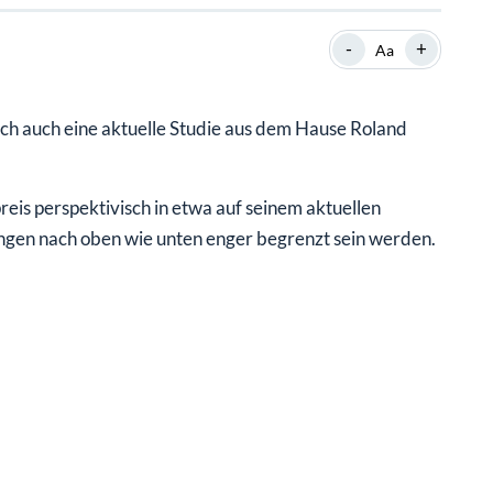
SHOP
SHOP
WEBINARE
WEBINARE
RATGEBER
RATGEBER
-
+
Aa
ich auch eine aktuelle Studie aus dem Hause Roland
SHOP
WEBINARE
RATGEBER
reis perspektivisch in etwa auf seinem aktuellen
gen nach oben wie unten enger begrenzt sein werden.