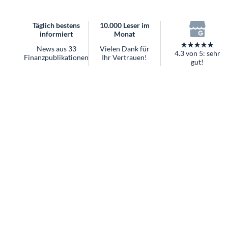
überhaupt?
Worauf Sie bei ETFs achten sollten
Täglich bestens
10.000 Leser im
informiert
Monat
★★★★★
News aus 33
Vielen Dank für
4.3 von 5: sehr
Finanzpublikationen
Ihr Vertrauen!
gut!