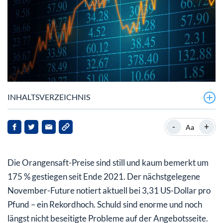
INHALTSVERZEICHNIS
+175 % – eine starke Entwicklung hat der Orangensaft
-
+
Aa
aufs Parkett gelegt
Floridas Produktion auf Rekordtief
Die Orangensaft-Preise sind still und kaum bemerkt um
Brasilien: Das Zünglein an der Waage
175 % gestiegen seit Ende 2021. Der nächstgelegene
November-Future notiert aktuell bei 3,31 US-Dollar pro
Fazit: Orangensaft bleibt erstmal teuer
Pfund – ein Rekordhoch. Schuld sind enorme und noch
längst nicht beseitigte Probleme auf der Angebotsseite.