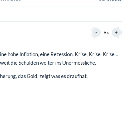
SHOP
SHOP
WEBINARE
WEBINARE
RATGEBER
RATGEBER
-
+
Aa
SHOP
WEBINARE
RATGEBER
ne hohe Inflation, eine Rezession. Krise, Krise, Krise…
tweit die Schulden weiter ins Unermessliche.
erung, das Gold, zeigt was es draufhat.