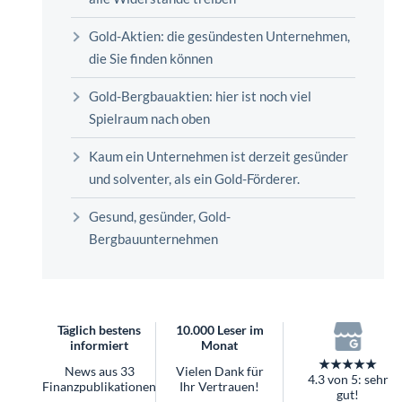
überhaupt?
Worauf Sie bei ETFs achten sollten
Gold-Aktien: die gesündesten Unternehmen,
die Sie finden können
Gold-Bergbauaktien: hier ist noch viel
Spielraum nach oben
Kaum ein Unternehmen ist derzeit gesünder
und solventer, als ein Gold-Förderer.
Gesund, gesünder, Gold-
Bergbauunternehmen
Täglich bestens
10.000 Leser im
informiert
Monat
★★★★★
News aus 33
Vielen Dank für
4.3 von 5: sehr
Finanzpublikationen
Ihr Vertrauen!
gut!