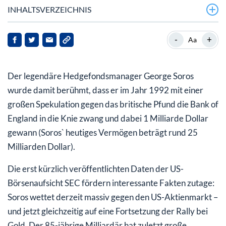
INHALTSVERZEICHNIS
Bei Gold teilen wir die bullische Einschätzung von Soros
-
+
Aa
Nächste Stufe der Gold-Rally steht bevor
Der legendäre Hedgefondsmanager George Soros
wurde damit berühmt, dass er im Jahr 1992 mit einer
großen Spekulation gegen das britische Pfund die Bank of
England in die Knie zwang und dabei 1 Milliarde Dollar
gewann (Soros` heutiges Vermögen beträgt rund 25
Milliarden Dollar).
Die erst kürzlich veröffentlichten Daten der US-
Börsenaufsicht SEC fördern interessante Fakten zutage:
Soros wettet derzeit massiv gegen den US-Aktienmarkt –
und jetzt gleichzeitig auf eine Fortsetzung der Rally bei
Gold. Der 85-jährige Milliardär hat zuletzt große