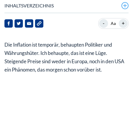
INHALTSVERZEICHNIS
Die wachsende Inflation in Deutschland ist nicht
-
+
Aa
temporär
Das gleiche gilt für den massiven Anstieg der Inflation
Die Inflation ist temporär, behaupten Politiker und
in den USA
Währungshüter. Ich behaupte, das ist eine Lüge.
Wachsende Inflationserwartungen stützen
Steigende Preise sind weder in Europa, noch in den USA
Goldpreisentwicklung
ein Phänomen, das morgen schon vorüber ist.
Die Inflationserwartungen schieben den Goldpreis an
Nur die besten Gold-Aktien sind gut genug für Sie