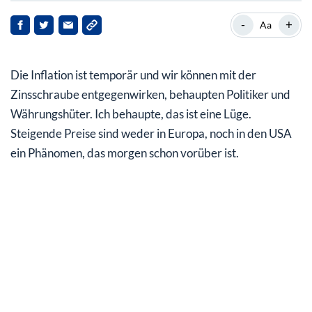
Die wachsende Inflation in Deutschland ist nicht
-
+
Aa
temporär
Das gleiche gilt für den Anstieg der Inflation in den USA
Die Inflation ist temporär und wir können mit der
Entwicklung der Inflationserwartungen von
Zinsschraube entgegenwirken, behaupten Politiker und
Unternehmen in Deutschland
Währungshüter. Ich behaupte, das ist eine Lüge.
Steigende Preise sind weder in Europa, noch in den USA
Die Inflationserwartungen schieben den Goldpreis an
ein Phänomen, das morgen schon vorüber ist.
Nur die besten Gold-Aktien sind gut genug für Sie