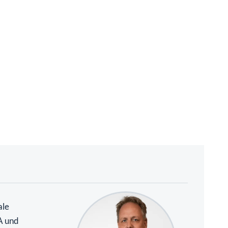
ale
A und