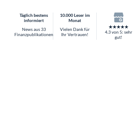
überhaupt?
Worauf Sie bei ETFs achten sollten
Täglich bestens
10.000 Leser im
informiert
Monat
★★★★★
News aus 33
Vielen Dank für
4.3 von 5: sehr
Finanzpublikationen
Ihr Vertrauen!
gut!