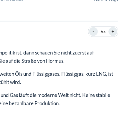
SHOP
SHOP
WEBINARE
WEBINARE
RATGEBER
RATGEBER
-
+
Aa
SHOP
WEBINARE
RATGEBER
litik ist, dann schauen Sie nicht zuerst auf
ie auf die Straße von Hormus.
eiten Öls und Flüssiggases. Flüssiggas, kurz LNG, ist
ühlt wird.
l und Gas läuft die moderne Welt nicht. Keine stabile
 keine bezahlbare Produktion.