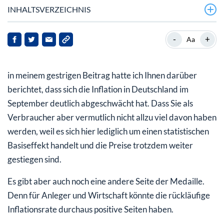
INHALTSVERZEICHNIS
Experten sehen Inflationsrate auf 2,5 % fallen
-
+
Aa
Ölpreisanstieg kann dicken Strich durch die Rechnung
machen
in meinem gestrigen Beitrag hatte ich Ihnen darüber
EZB-Zinsgipfel passt nicht zur aktuellen Entwicklung
berichtet, dass sich die Inflation in Deutschland im
September deutlich abgeschwächt hat. Dass Sie als
Verbraucher aber vermutlich nicht allzu viel davon haben
werden, weil es sich hier lediglich um einen statistischen
Basiseffekt handelt und die Preise trotzdem weiter
gestiegen sind.
Es gibt aber auch noch eine andere Seite der Medaille.
Denn für Anleger und Wirtschaft könnte die rückläufige
Inflationsrate durchaus positive Seiten haben.