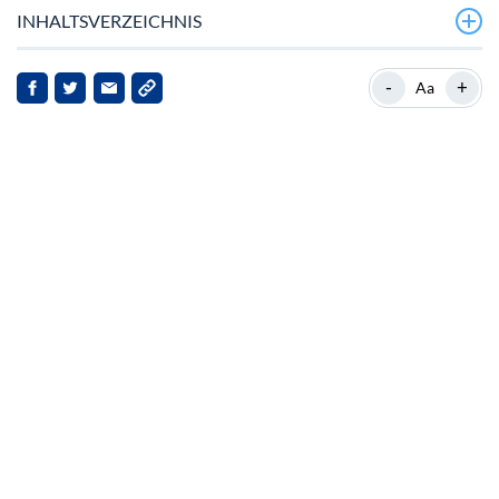
INHALTSVERZEICHNIS
XRP durchbricht Schlüsselresistenzniveau
-
+
Aa
ISO 20022-Implementierung stärkt XRP‑Nutzung
Möglicher Angebots‑Schock droht
Markt‑Dynamik und Investoren‑Sentiment
XRP‑Wert‑Proposition und Zukunftsperspektive
Implikationen für Stakeholder
Fazit