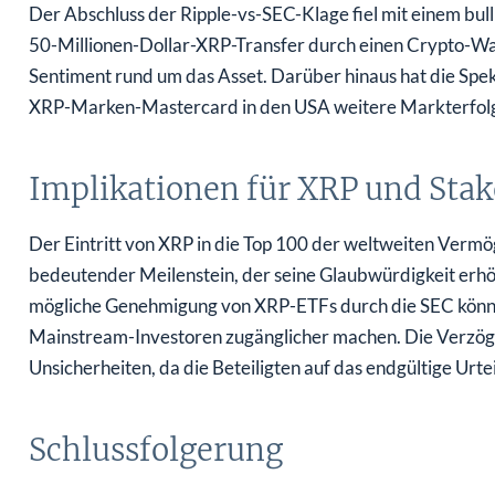
Der Abschluss der Ripple-vs-SEC-Klage fiel mit einem b
50-Millionen-Dollar-XRP-Transfer durch einen Crypto-Wal 
Sentiment rund um das Asset. Darüber hinaus hat die Spek
XRP-Marken-Mastercard in den USA weitere Markterfolg
Implikationen für XRP und Sta
Der Eintritt von XRP in die Top 100 der weltweiten Vermö
bedeutender Meilenstein, der seine Glaubwürdigkeit erhö
mögliche Genehmigung von XRP-ETFs durch die SEC könnte
Mainstream-Investoren zugänglicher machen. Die Verzög
Unsicherheiten, da die Beteiligten auf das endgültige Urte
Schlussfolgerung
Die jüngsten Errungenschaften von XRP, einschließlich des 