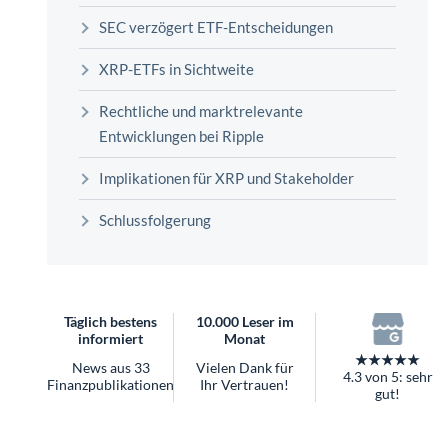
überhaupt?
SEC verzögert ETF-Entscheidungen
Worauf Sie bei ETFs achten sollten
XRP-ETFs in Sichtweite
Rechtliche und marktrelevante
Entwicklungen bei Ripple
Implikationen für XRP und Stakeholder
Schlussfolgerung
Täglich bestens
10.000 Leser im
informiert
Monat
★★★★★
News aus 33
Vielen Dank für
4.3 von 5: sehr
Finanzpublikationen
Ihr Vertrauen!
gut!