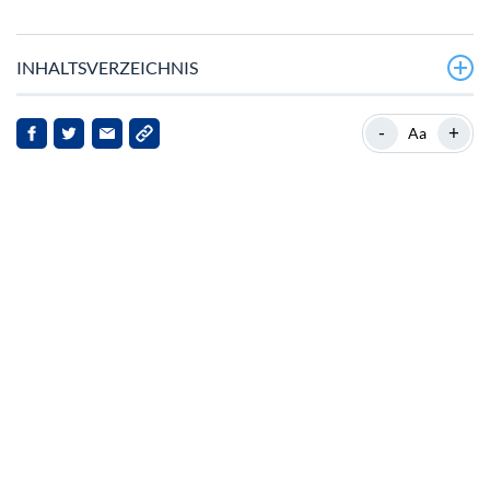
INHALTSVERZEICHNIS
Marktprobleme und ETF-Launch
-
+
Aa
Hintergrund zu XRP
Aktuelle Entwicklungen
Auswirkungen für Stakeholder
Ausblick