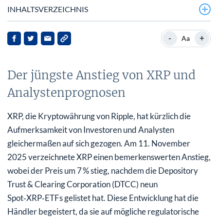
INHALTSVERZEICHNIS
Der jüngste Anstieg von XRP und Analystenprognosen
-
+
Aa
Ripples strategische Schritte im traditionellen
Finanzwesen
Der jüngste Anstieg von XRP und
Marktreaktionen und zukünftige Aussichten
Analystenprognosen
Strategische Partnerschaften und technologische
XRP, die Kryptowährung von Ripple, hat kürzlich die
Fortschritte
Aufmerksamkeit von Investoren und Analysten
Auswirkungen auf die Stakeholder
gleichermaßen auf sich gezogen. Am 11. November
2025 verzeichnete XRP einen bemerkenswerten Anstieg,
Fazit
wobei der Preis um 7 % stieg, nachdem die Depository
Trust & Clearing Corporation (DTCC) neun
Spot‑XRP‑ETFs gelistet hat. Diese Entwicklung hat die
Händler begeistert, da sie auf mögliche regulatorische