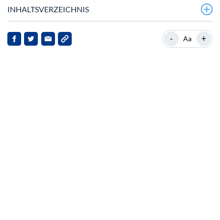
INHALTSVERZEICHNIS
Marktüberblick
-
+
Aa
Aktuelle Entwicklungen
Marktreaktionen
Implikationen für die Interessengruppen
Ausblick