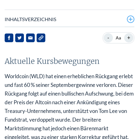
INHALTSVERZEICHNIS
Aktuelle Kursbewegungen
-
+
Aa
Marktkontext
Aktuelle Kursbewegungen
Analyse der jüngsten Entwicklungen
Auswirkungen auf Stakeholder
Worldcoin (WLD) hat einen erheblichen Rückgang erlebt
und fast 60 % seiner Septembergewinne verloren. Dieser
Ausblick
Rückgang folgt auf einen bullischen Aufschwung, bei dem
der Preis der Altcoin nach einer Ankündigung eines
Treasury-Unternehmens, unterstützt von Tom Lee von
Fundstrat, verdoppelt wurde. Der breitere
Marktstimmung hat jedoch einen Bärenmarkt
eingeleitet, was zu einer starken Korrektur geführt hat.