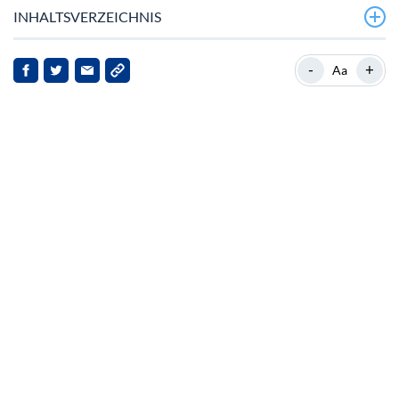
INHALTSVERZEICHNIS
Der jüngste Anstieg von Worldcoin
-
+
Aa
Hintergrund zu Worldcoin
Markt‑Dynamik und verwandte Entwicklungen
Implikationen für Stakeholder
Ausblick