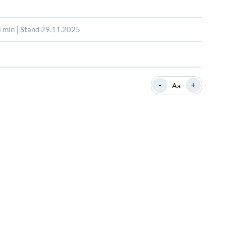
SHOP
SHOP
WEBINARE
WEBINARE
RATGEBER
RATGEBER
 min | Stand 29.11.2025
SHOP
WEBINARE
RATGEBER
-
+
Aa