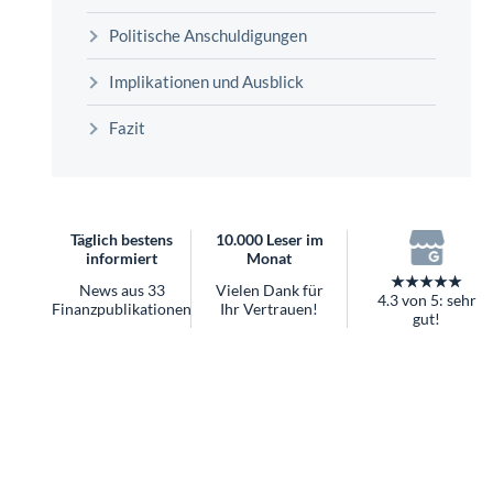
überhaupt?
Politische Anschuldigungen
Worauf Sie bei ETFs achten sollten
Implikationen und Ausblick
Fazit
Täglich bestens
10.000 Leser im
informiert
Monat
★★★★★
News aus 33
Vielen Dank für
4.3 von 5: sehr
Finanzpublikationen
Ihr Vertrauen!
gut!