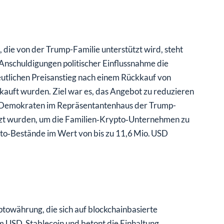
die von der Trump-Familie unterstützt wird, steht
 Anschuldigungen politischer Einflussnahme die
eutlichen Preisanstieg nach einem Rückkauf von
auft wurden. Ziel war es, das Angebot zu reduzieren
en Demokraten im Repräsentantenhaus der Trump-
utzt wurden, um die Familien‑Krypto‑Unternehmen zu
to‑Bestände im Wert von bis zu 11,6 Mio. USD
ptowährung, die sich auf blockchainbasierte
em USD‑Stablecoin und betont die Einhaltung