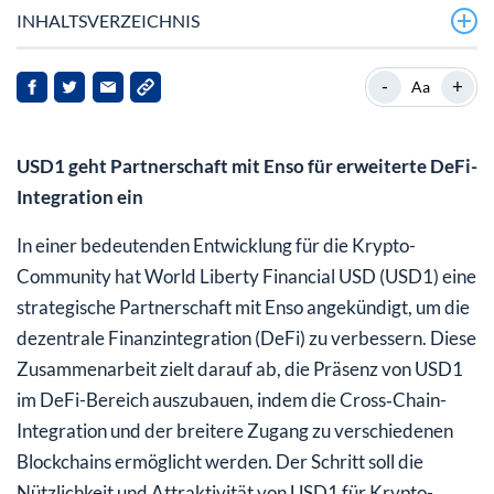
INHALTSVERZEICHNIS
Hintergrund zu World Liberty Financial USD
-
+
Aa
Nachrichten‑Highlights und Marktreaktionen
USD1 geht Partnerschaft mit Enso für erweiterte DeFi-
Auswirkungen auf Stakeholder
Integration ein
Ausblick
In einer bedeutenden Entwicklung für die Krypto-
Community hat World Liberty Financial USD (USD1) eine
strategische Partnerschaft mit Enso angekündigt, um die
dezentrale Finanzintegration (DeFi) zu verbessern. Diese
Zusammenarbeit zielt darauf ab, die Präsenz von USD1
im DeFi-Bereich auszubauen, indem die Cross‑Chain-
Integration und der breitere Zugang zu verschiedenen
Blockchains ermöglicht werden. Der Schritt soll die
Nützlichkeit und Attraktivität von USD1 für Krypto-