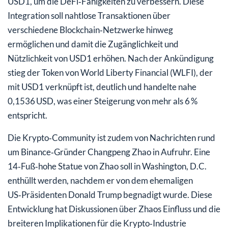
USD1, um die DeFi‑Fähigkeiten zu verbessern. Diese
Integration soll nahtlose Transaktionen über
verschiedene Blockchain‑Netzwerke hinweg
ermöglichen und damit die Zugänglichkeit und
Nützlichkeit von USD1 erhöhen. Nach der Ankündigung
stieg der Token von World Liberty Financial (WLFI), der
mit USD1 verknüpft ist, deutlich und handelte nahe
0,1536 USD, was einer Steigerung von mehr als 6 %
entspricht.
Die Krypto‑Community ist zudem von Nachrichten rund
um Binance‑Gründer Changpeng Zhao in Aufruhr. Eine
14‑Fuß‑hohe Statue von Zhao soll in Washington, D.C.
enthüllt werden, nachdem er von dem ehemaligen
US‑Präsidenten Donald Trump begnadigt wurde. Diese
Entwicklung hat Diskussionen über Zhaos Einfluss und die
breiteren Implikationen für die Krypto‑Industrie