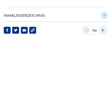
INHALTSVERZEICHNIS
Aktuelle Performance und Marktkontext
-
+
Aa
Hintergrund zu World Liberty Financial
Neueste Entwicklungen in der Kryptowelt
Auswirkungen auf WLFI und Stakeholder
Ausblick