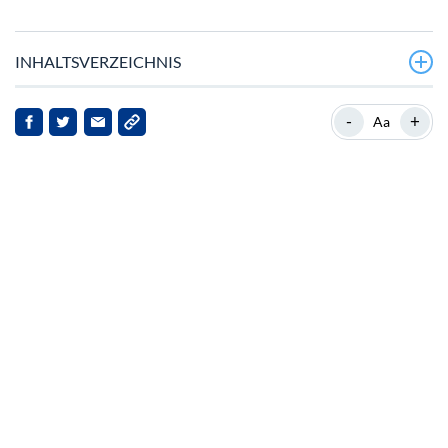
INHALTSVERZEICHNIS
Ein Anstieg im Angesicht von Kontroversen
-
+
Aa
Hintergrund und Marktposition
Schwarze Listen und Sicherheitsbedenken
Marktreaktionen und Spekulationen
Herausforderungen und Kritik
Zukunftsaussichten
Fazit