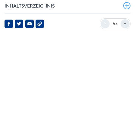
INHALTSVERZEICHNIS
Aktuelle Preisbewegungen und Marktwirkung
-
+
Aa
Kontext und Marktrelevanz
Breitere Markttrends
Implikationen für Stakeholder
Ausblick