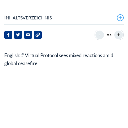
INHALTSVERZEICHNIS
Waffenstillstand weckt Interesse an virtuellem
-
+
Aa
Protokoll
Virtuelles Protokoll erhöht die Sicherheit der Benutzer
English: # Virtual Protocol sees mixed reactions amid
Virtuelles Protokoll wird durch Markterholung
global ceasefire
angekurbelt
Auswirkungen auf virtuelle Protokolle und
Interessengruppen
Ausblick