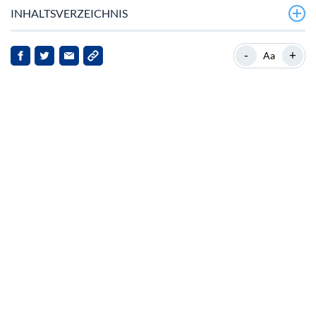
INHALTSVERZEICHNIS
Rekord‑Presale
-
+
Aa
Hintergrund zu Four
Aktuelle Nachrichten‑Highlights
Markt‑Implikationen
Ausblick